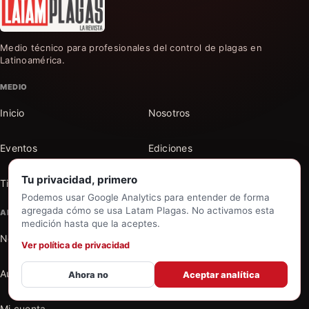
Medio técnico para profesionales del control de plagas en
Latinoamérica.
MEDIO
Inicio
Nosotros
Eventos
Ediciones
Tu privacidad, primero
Tienda
Contacto
Podemos usar Google Analytics para entender de forma
agregada cómo se usa Latam Plagas. No activamos esta
ARCHIVO
medición hasta que la aceptes.
Notas
Secciones
Ver política de privacidad
Autores
Buscar en el archivo
Ahora no
Aceptar analítica
Mi cuenta